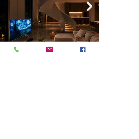
Previous
Next
VMARK INTERNATIONAL DESIGN AWARD
​1111 6th Ave, Ste 550, #572522 San Diego, CA 92101, USA
M.
+1 858-380-8740