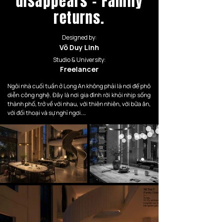
disappears - Family
returns.
Designed by:
Võ Duy Linh
Studio & University:
Freelancer
Ngôi nhà cuối tuần ở Long An không phải là nơi để phô 
diễn công nghệ. Đây là nơi gia đình rời khỏi nhịp sống 
thành phố, trở về với nhau, với thiên nhiên, với bữa ăn, 
với đối thoại và sự nghỉ ngơi.

TCL không làm ngôi nhà “thông minh” theo kiểu trình 
diễn.

TCL làm ngôi nhà biết lùi lại, để gia đình hiện diện 
nhiều hơn.