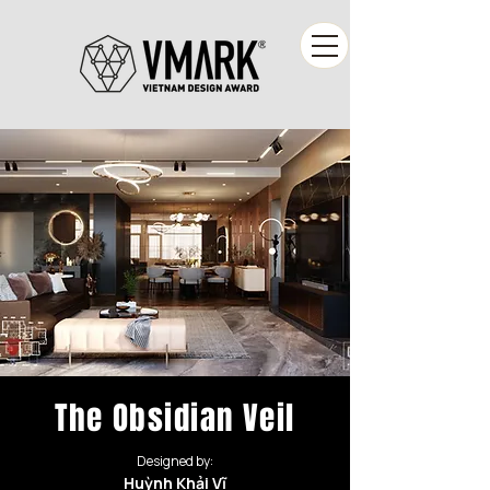
The Obsidian Veil
Designed by:
Huỳnh Khải Vĩ