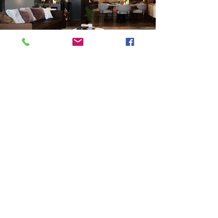
Previous
Next
VMARK INTERNATIONAL DESIGN AWARD
​1111 6th Ave, Ste 550, #572522 San Diego, CA 92101, USA
M.
+1 858-380-8740
E. contact
@vmarkaward.org
VMARK VIETNAM DESIGN AWARD
156 Nam Ky Khoi Nghia Str, D.1 - HCM City - Vietnam​
Zalo.
+84 8674 51671
| M/Z/Wa/We.
+84 909 999 906
|
M.
+84 386 384 231
E.
info@vietnamdesign.org.vn