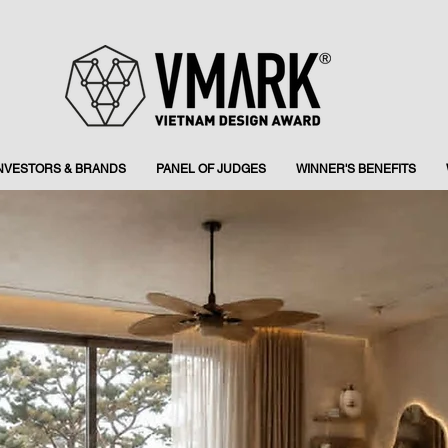
INVESTORS & BRANDS
PANEL OF JUDGES
WINNER'S BENEFITS