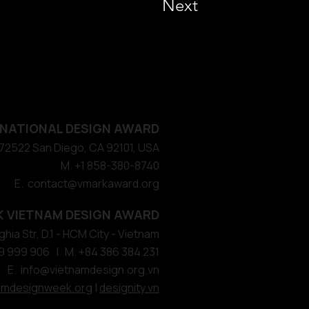
Next
NATIONAL DESIGN AWARD
#572522 San Diego, CA 92101, USA
M. +1 858-380-8740
E. contact
@vmarkaward.org
 VIETNAM DESIGN AWARD
hia Str, D.1 - HCM City - Vietnam​
9 999 906 | M. +84 386 384 231
E.
info@vietnamdesign.org.vn
amdesignweek.org
|
designity.vn