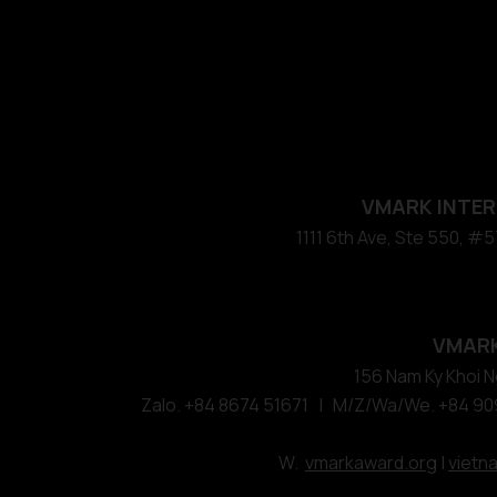
VMARK INTER
​1111 6th Ave, Ste 550, 
VMARK
156 Nam Ky Khoi Ng
Zalo. +84 8674 51671 | M/Z/Wa/We. +84 90
W.
vmarkaward.org
|
vietn