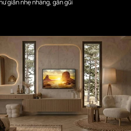
ư giãn nhẹ nhàng, gần gũi 