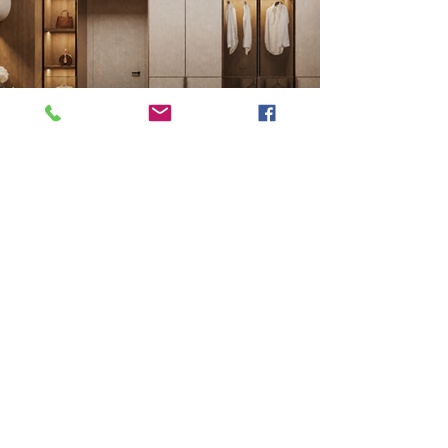
Previous
Next
VMARK INTERNATIONAL DESIGN AWARD
​1111 6th Ave, Ste 550, #572522 San Diego, CA 92101, USA
M.
+1 858-380-8740
E. contact
@vmarkaward.org
VMARK VIETNAM DESIGN AWARD
156 Nam Ky Khoi Nghia Str, D.1 - HCM City - Vietnam​