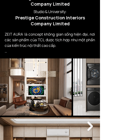
Company Limited
Studio & University:
Prestige Construction Interiors
Company Limited
ZEIT AURA là concept không gian sống hiện đại, nơi 
các sản phẩm của TCL được tích hợp như một phần 
của kiến trúc nội thất cao cấp.

Thay vì xuất hiện như những thiết bị độc lập, TV, tủ 
lạnh, máy lạnh và máy giặt TCL được đặt trong từng 
lớp không gian sống — phòng khách, phòng ngủ, bếp, 
phòng ăn và logia — nhằm tạo nên một hệ sinh thái 
tiện nghi, thẩm mỹ và thông minh.

Concept hướng đến nhóm người dùng thành đạt, yêu 
công nghệ, có gu thẩm mỹ cao và mong muốn một 
ngôi nhà không chỉ đẹp để nhìn, mà còn thông minh, 
tiện nghi và nâng tầm chất lượng sống mỗi ngày.