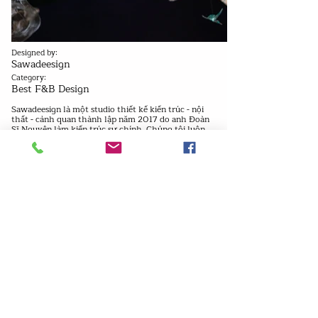
Designed by:
Sawadeesign
Category:
Best F&B Design
Sawadeesign là một studio thiết kế kiến trúc - nội
thất - cảnh quan thành lập năm 2017 do anh Đoàn
Sĩ Nguyên làm kiến trúc sư chính. Chúng tôi luôn
tìm kiếm sự đổi mới trong tư duy thiết kế Các dự án
của chúng tôi được đánh giá cao nhờ các chức năng
tốt được lập trình, sự tích hợp của nội thất và ngoại
thất vào không gian linh hoạt với sự chú ý đặc biệt
đến cảnh quan và điều kiện khí hậu của từng dự án,
nhưng vẫn mang lại dấu ấn của mỗi dự án cũng như
lan tỏa các giá trị cốt lõi của khách hàng.
Previous
Next