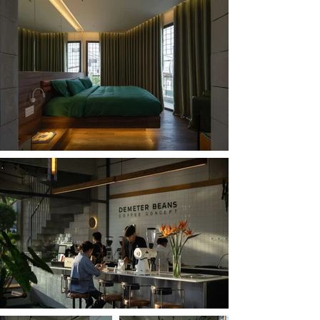
liệu nguyên bản câú thành nên khối kiến trúc , 
chúng tôi mong muốn công trình được hòa hợp 
với nhịp sống sinh hoạt của người dân xung quanh 
, nhìn từ các trục đường khác nhau dẫn về công 
trình thêm nổi bật .DEMETER BEANS  làm điểm 
nhấn nhưng không quá phô trương mà góp phần 
sinh động  thêm cho người dân địa phương và du 
khách của đô thị biển.