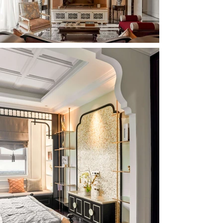
tráng lệ và tiện nghi. Sự hòa quyện này kiến tạo 
một môi trường sống vừa tôn trọng cội nguồn văn 
hóa, vừa đồng hành cùng khát vọng đương đại—
tinh tế, độc bản và gắn bó sâu sắc với tinh thần 
bản địa.