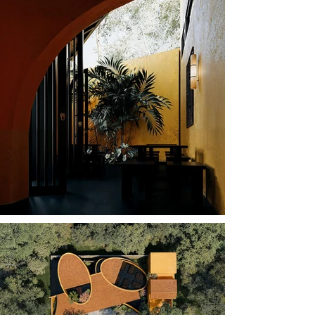
shaped by elliptical columns, diagonally cut and 
perforated, arranged in a staggered rhythm. 
Woven among them are bold, slanted flat-tiled 
roofs that slice across the volumes. Beneath this 
seemingly “chaotic” interplay, a series of 
interwoven, fluid spaces unfolds—creating a 
unique visual journey where the exterior may 
appear restless, but the interior reveals a realm of 
calm and tranquility.