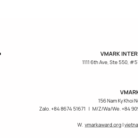
VMARK INTER
​1111 6th Ave, Ste 550, 
VMARK
156 Nam Ky Khoi Ng
Zalo. +84 8674 51671 | M/Z/Wa/We. +84 90
W.
vmarkaward.org
|
vietn