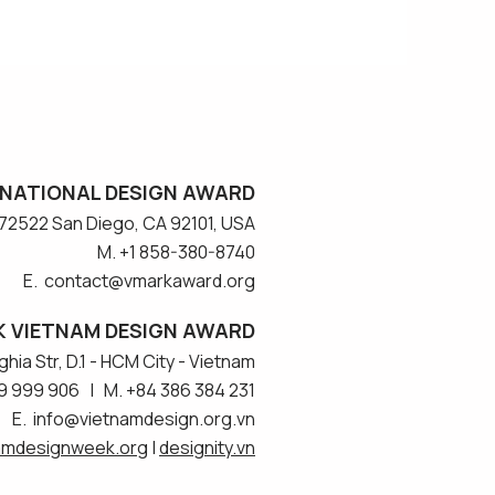
NATIONAL DESIGN AWARD
#572522 San Diego, CA 92101, USA
M. +1 858-380-8740
E. contact
@vmarkaward.org
 VIETNAM DESIGN AWARD
hia Str, D.1 - HCM City - Vietnam​
9 999 906 | M. +84 386 384 231
E.
info@vietnamdesign.org.vn
amdesignweek.org
|
designity.vn