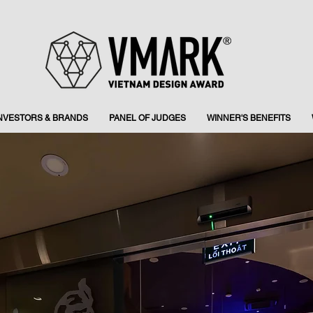
INVESTORS & BRANDS
PANEL OF JUDGES
WINNER'S BENEFITS