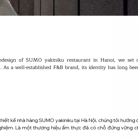
edesign of SUMO yakiniku restaurant in Hanoi, we set o
. As a well-established F&B brand, its identity has long bee
his project, our goal was to find a unique way to apply  the
i thiết kế nhà hàng SUMO yakiniku tại Hà Nội, chúng tôi hướng 
ghiệm. Là một thương hiệu ẩm thực đã có chỗ đứng vững chắc,
t sumo trên tường và logo. Ở dự án này, mục tiêu của chúng