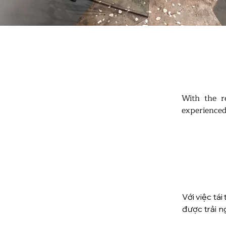
With the r
experienced
logo. For t
materials.
Với việc tá
được trải n
tượng đô vậ