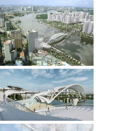
rượu…

Cây cầu không chỉ thể hiện lối sống “thành phố 
cùng thiên nhiên” từ góc nhìn địa phương, mà còn 
mang lại nhận diện đặc trưng của thành phố ra 
toàn thế giới — ngay cả khi nhìn từ ảnh vệ tinh.