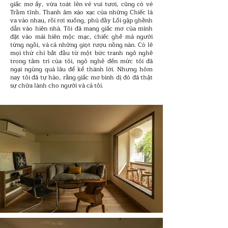
giấc mơ ấy, vừa toát lên vẻ vui tươi, cũng có vẻ
Trầm tĩnh. Thanh âm xào xạc của những Chiếc lá
va vào nhau, rồi rơi xuống, phủ đầy Lối gập ghềnh
dẫn vào hiên nhà. Tôi đã mang giấc mơ của mình
đặt vào mái hiên mộc mạc, chiếc ghế mà người
từng ngồi, và cả những giọt rượu nồng nàn. Có lẽ
mọi thứ chỉ bắt đầu từ một bức tranh ngô nghê
trong tâm trí của tôi, ngô nghê đến mức tôi đã
ngại ngùng quá lâu để kể thành lời. Nhưng hôm
nay tôi đã tự hào, rằng giấc mơ bình dị đó đã thật
sự chữa lành cho người và cả tôi.