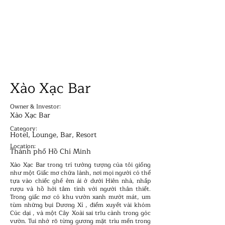
ATION
ATION
Xào Xạc Bar
Owner & Investor:
Xào Xạc Bar
Category:
Hotel, Lounge, Bar, Resort
Location:
Thành phố Hồ Chí Minh
Xào Xạc Bar trong trí tưởng tượng của tôi giống
như một Giấc mơ chữa lành, nơi mọi người có thể
tựa vào chiếc ghế êm ái ở dưới Hiên nhà, nhấp
rượu và hồ hởi tâm tình với người thân thiết.
Trong giấc mơ có khu vườn xanh mướt mát, um
tùm những bụi Dương Xỉ , điểm xuyết vài khóm
Cúc dại , và một Cây Xoài sai trĩu cành trong góc
vườn. Tui nhớ rõ từng gương mặt trìu mến trong