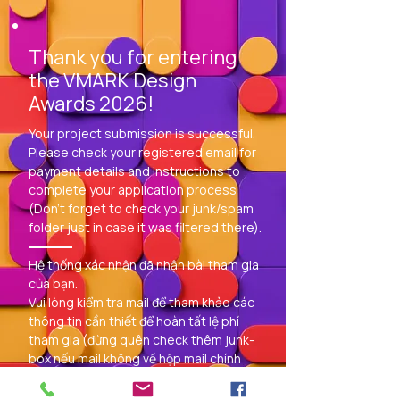
​Thank you for entering
the VMARK Design
Awards 2026!
Your project submission is successful.
Please check your registered email for
payment details and instructions to
complete your application process
(Don't forget to check your junk/spam
folder just in case it was filtered there).
Hệ thống xác nhận đã nhận bài tham gia
của bạn.
Vui lòng kiểm tra mail để tham khảo các
thông tin cần thiết để hoàn tất lệ phí
tham gia (đừng quên check thêm junk-
box nếu mail không về hộp mail chính
của bạn).