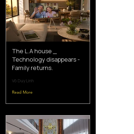
The L.A house _
Technology disappears -
Family returns.
Võ Duy Linh
Read More