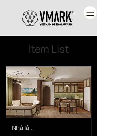
Item List
Nhà là...