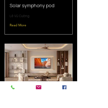
Solar symphony pod
Lê Vũ Cường
Read More
MOMENTS ON
Văng Thị Thúy Vi